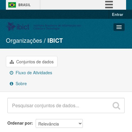
BRASIL
Entrar
Simplifique!
Comunica BR
Participe
Organizações
IBICT
Conjuntos de dados
Acesso à informação
Organizações
Legislação
Grupos
Conjuntos de dados
Canais
Sobre
Fluxo de Atividades
Sobre
Ordenar por