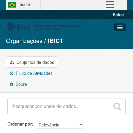
BRASIL
Entrar
Simplifique!
Comunica BR
Participe
Organizações
IBICT
Conjuntos de dados
Acesso à informação
Organizações
Legislação
Grupos
Conjuntos de dados
Canais
Sobre
Fluxo de Atividades
Sobre
Ordenar por