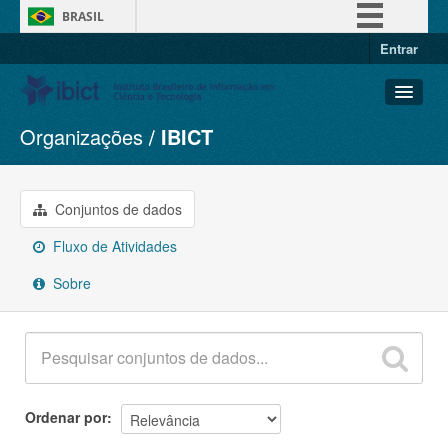
BRASIL
Entrar
Simplifique!
Comunica BR
Participe
Organizações
IBICT
Conjuntos de dados
Acesso à informação
Organizações
Legislação
Grupos
Conjuntos de dados
Canais
Sobre
Fluxo de Atividades
Sobre
Ordenar por