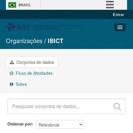
BRASIL
Entrar
Simplifique!
Comunica BR
Participe
Organizações
IBICT
Conjuntos de dados
Acesso à informação
Organizações
Legislação
Grupos
Conjuntos de dados
Canais
Sobre
Fluxo de Atividades
Sobre
Ordenar por