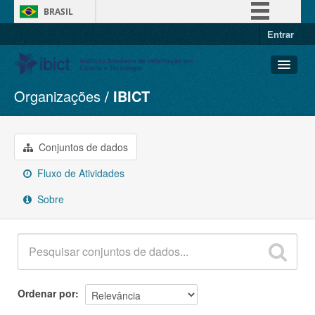
BRASIL
Entrar
Simplifique!
Comunica BR
Participe
Organizações
IBICT
Conjuntos de dados
Acesso à informação
Organizações
Legislação
Grupos
Conjuntos de dados
Canais
Sobre
Fluxo de Atividades
Sobre
Ordenar por