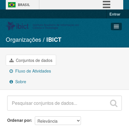
BRASIL
Entrar
Simplifique!
Comunica BR
Participe
Organizações
IBICT
Conjuntos de dados
Acesso à informação
Organizações
Legislação
Grupos
Conjuntos de dados
Canais
Sobre
Fluxo de Atividades
Sobre
Ordenar por