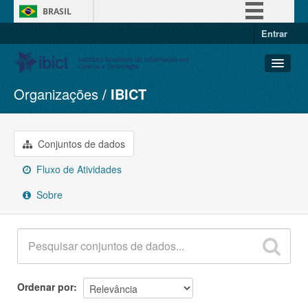
BRASIL
Entrar
Simplifique!
Comunica BR
Participe
Organizações
IBICT
Conjuntos de dados
Acesso à informação
Organizações
Legislação
Grupos
Conjuntos de dados
Canais
Sobre
Fluxo de Atividades
Sobre
Ordenar por