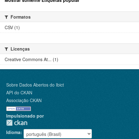
Mostrar somente Etiquetas popular
Formatos
CSV (1)
Licenças
Creative Commons At... (1)
Sobre Dados Abertos do Ibict
API do CKAN
Associação CKAN
Impulsionado por
Idioma