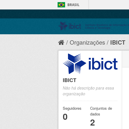
BRASIL
Organizações
IBICT
IBICT
Não há descrição para essa
organização
Seguidores
Conjuntos de
0
dados
2