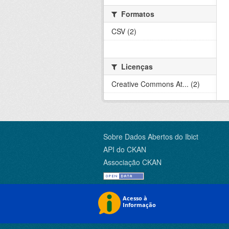
Formatos
CSV (2)
Licenças
Creative Commons At... (2)
Sobre Dados Abertos do Ibict
API do CKAN
Associação CKAN