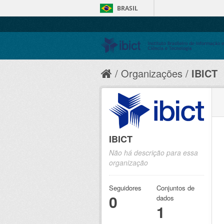
BRASIL
Organizações
IBICT
IBICT
Não há descrição para essa
organização
Seguidores
Conjuntos de
0
dados
1