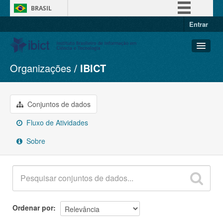
BRASIL
Entrar
Simplifique!
Comunica BR
Participe
Organizações
IBICT
Conjuntos de dados
Acesso à informação
Organizações
Legislação
Grupos
Conjuntos de dados
Canais
Sobre
Fluxo de Atividades
Sobre
Ordenar por