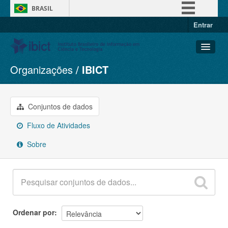
BRASIL
Entrar
Simplifique!
Comunica BR
Participe
Organizações
IBICT
Conjuntos de dados
Acesso à informação
Organizações
Legislação
Grupos
Conjuntos de dados
Canais
Sobre
Fluxo de Atividades
Sobre
Ordenar por