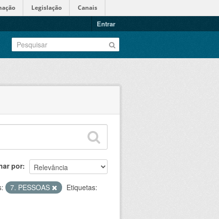
mação
Legislação
Canais
Entrar
nar por
:
7. PESSOAS
Etiquetas: