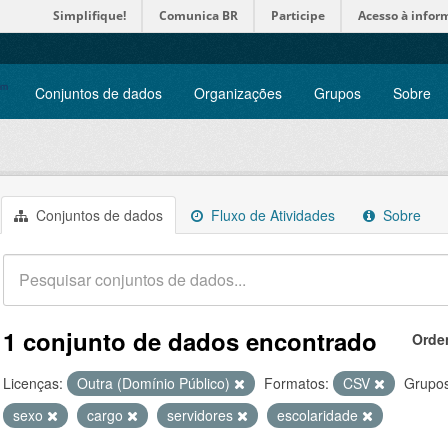
Simplifique!
Comunica BR
Participe
Acesso à infor
Conjuntos de dados
Organizações
Grupos
Sobre
Conjuntos de dados
Fluxo de Atividades
Sobre
1 conjunto de dados encontrado
Orde
Licenças:
Outra (Domínio Público)
Formatos:
CSV
Grupos
sexo
cargo
servidores
escolaridade