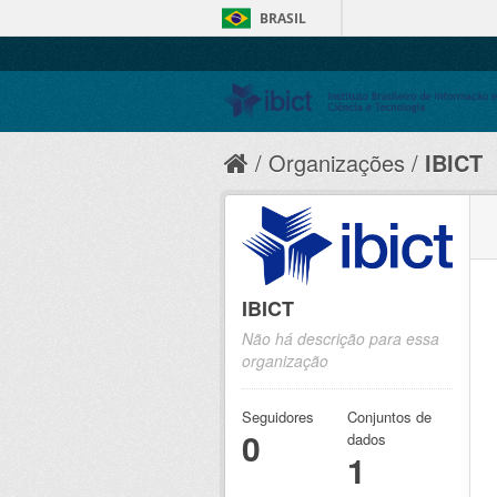
BRASIL
Organizações
IBICT
IBICT
Não há descrição para essa
organização
Seguidores
Conjuntos de
0
dados
1