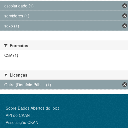
escolaridade (1)
servidores (1)
sexo (1)
Formatos
CSV (1)
Licenças
Outra (Domínio Públ... (1)
Sobre Dados Abertos do Ibict
API do CKAN
Associação CKAN