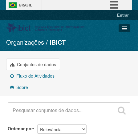
BRASIL
Entrar
Simplifique!
Comunica BR
Participe
Organizações
IBICT
Conjuntos de dados
Acesso à informação
Organizações
Legislação
Grupos
Conjuntos de dados
Canais
Sobre
Fluxo de Atividades
Sobre
Ordenar por