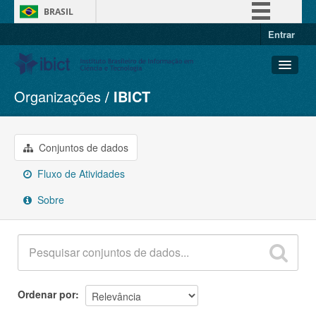
BRASIL
Entrar
Simplifique!
Comunica BR
Participe
Organizações
IBICT
Conjuntos de dados
Acesso à informação
Organizações
Legislação
Grupos
Conjuntos de dados
Canais
Sobre
Fluxo de Atividades
Sobre
Ordenar por