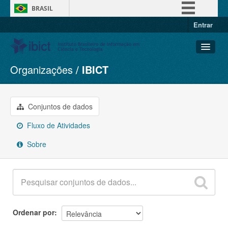
BRASIL
Entrar
Simplifique!
Comunica BR
Participe
Organizações
IBICT
Conjuntos de dados
Acesso à informação
Organizações
Legislação
Grupos
Conjuntos de dados
Canais
Sobre
Fluxo de Atividades
Sobre
Ordenar por