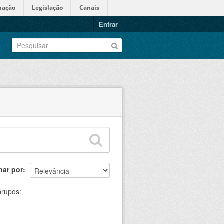
mação
Legislação
Canais
Entrar
nar por
rupos: