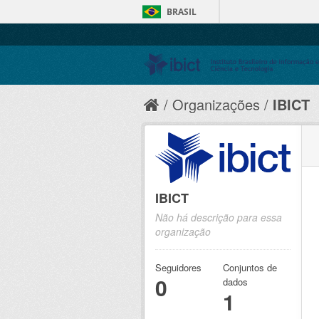
BRASIL
Organizações
IBICT
IBICT
Não há descrição para essa
organização
Seguidores
Conjuntos de
0
dados
1