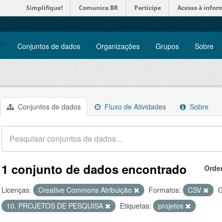
Simplifique!
Comunica BR
Participe
Acesso à infor
Conjuntos de dados
Organizações
Grupos
Sobre
Conjuntos de dados
Fluxo de Atividades
Sobre
1 conjunto de dados encontrado
Orde
Licenças:
Creative Commons Atribuição
Formatos:
CSV
G
10. PROJETOS DE PESQUISA
Etiquetas:
projetos