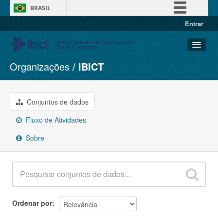
BRASIL
Entrar
Simplifique!
Comunica BR
Participe
Organizações
IBICT
Conjuntos de dados
Acesso à informação
Organizações
Legislação
Grupos
Conjuntos de dados
Canais
Sobre
Fluxo de Atividades
Sobre
Ordenar por