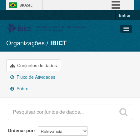
BRASIL
Entrar
Simplifique!
Comunica BR
Participe
Organizações
IBICT
Conjuntos de dados
Acesso à informação
Organizações
Legislação
Grupos
Conjuntos de dados
Canais
Sobre
Fluxo de Atividades
Sobre
Ordenar por