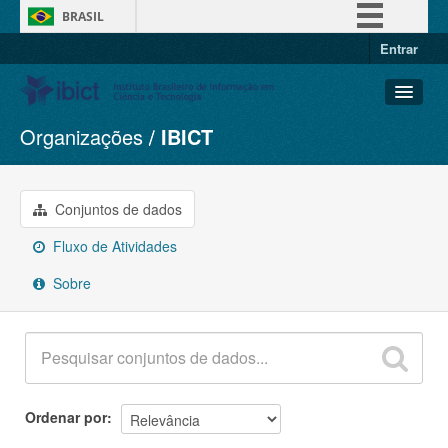
BRASIL
Entrar
Simplifique!
Comunica BR
Participe
Organizações
IBICT
Conjuntos de dados
Acesso à informação
Organizações
Legislação
Grupos
Conjuntos de dados
Canais
Sobre
Fluxo de Atividades
Sobre
Ordenar por