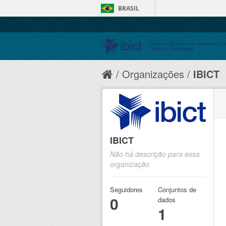
BRASIL
Organizações
IBICT
IBICT
Não há descrição para essa
organização
Seguidores
Conjuntos de
0
dados
1