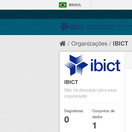
BRASIL
Organizações
IBICT
IBICT
Não há descrição para essa
organização
Seguidores
Conjuntos de
0
dados
1