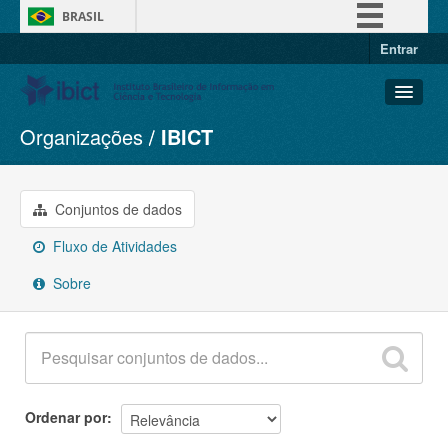
BRASIL
Entrar
Simplifique!
Comunica BR
Participe
Organizações
IBICT
Conjuntos de dados
Acesso à informação
Organizações
Legislação
Grupos
Conjuntos de dados
Canais
Sobre
Fluxo de Atividades
Sobre
Ordenar por