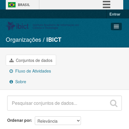
BRASIL
Entrar
Simplifique!
Comunica BR
Participe
Organizações
IBICT
Conjuntos de dados
Acesso à informação
Organizações
Legislação
Grupos
Conjuntos de dados
Canais
Sobre
Fluxo de Atividades
Sobre
Ordenar por