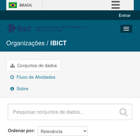
BRASIL
Entrar
Simplifique!
Comunica BR
Participe
Organizações
IBICT
Conjuntos de dados
Acesso à informação
Organizações
Legislação
Grupos
Conjuntos de dados
Canais
Sobre
Fluxo de Atividades
Sobre
Ordenar por