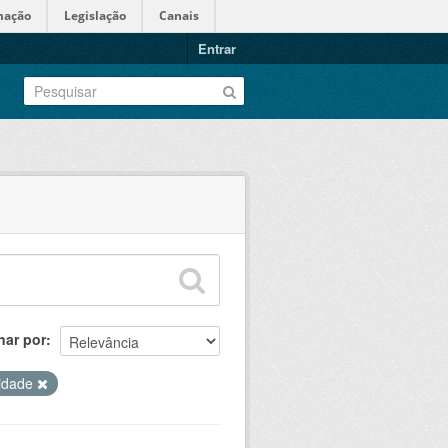
mação
Legislação
Canais
Entrar
nar por
ridade