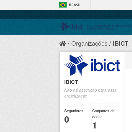
BRASIL
Organizações
IBICT
IBICT
Não há descrição para essa
organização
Seguidores
Conjuntos de
0
dados
1