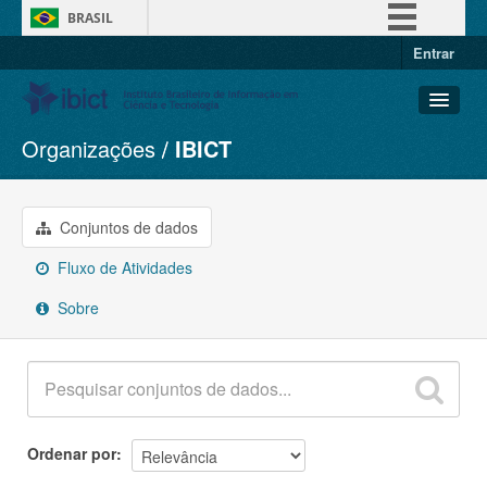
BRASIL
Entrar
Simplifique!
Comunica BR
Participe
Organizações
IBICT
Conjuntos de dados
Acesso à informação
Organizações
Legislação
Grupos
Conjuntos de dados
Canais
Sobre
Fluxo de Atividades
Sobre
Ordenar por