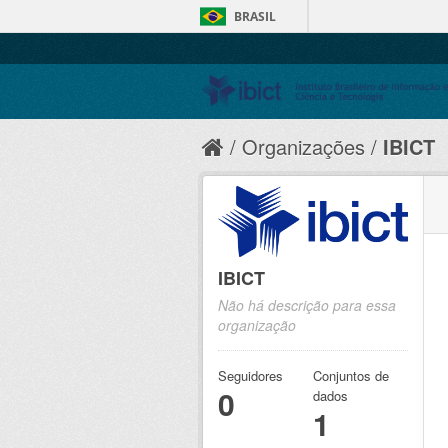
BRASIL
Organizações
IBICT
IBICT
Não há descrição para essa
organização
Seguidores
Conjuntos de
0
dados
1