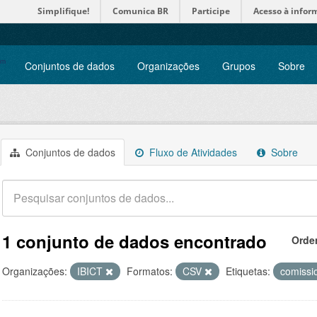
Simplifique!
Comunica BR
Participe
Acesso à infor
Conjuntos de dados
Organizações
Grupos
Sobre
Conjuntos de dados
Fluxo de Atividades
Sobre
1 conjunto de dados encontrado
Orde
Organizações:
IBICT
Formatos:
CSV
Etiquetas:
comiss