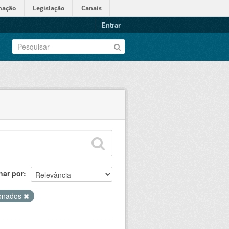
mação
Legislação
Canais
Entrar
nar por
ionados