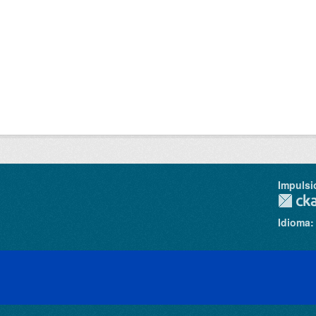
Impulsi
Idioma