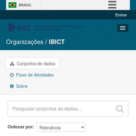
BRASIL
Entrar
Simplifique!
Comunica BR
Participe
Organizações
IBICT
Conjuntos de dados
Acesso à informação
Organizações
Legislação
Grupos
Conjuntos de dados
Canais
Sobre
Fluxo de Atividades
Sobre
Ordenar por