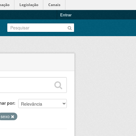
mação
Legislação
Canais
Entrar
nar por
sexo