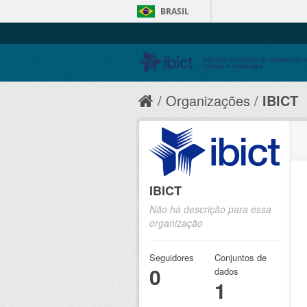
BRASIL
Organizações
IBICT
IBICT
Não há descrição para essa
organização
Seguidores
Conjuntos de
0
dados
1