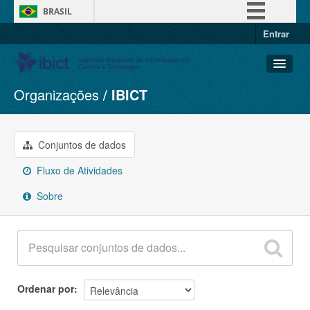
BRASIL
Entrar
Simplifique!
Comunica BR
Participe
Organizações
IBICT
Conjuntos de dados
Acesso à informação
Organizações
Legislação
Grupos
Conjuntos de dados
Canais
Sobre
Fluxo de Atividades
Sobre
Ordenar por