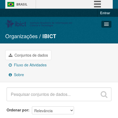
BRASIL
Entrar
Simplifique!
Comunica BR
Participe
Organizações
IBICT
Conjuntos de dados
Acesso à informação
Organizações
Legislação
Grupos
Conjuntos de dados
Canais
Sobre
Fluxo de Atividades
Sobre
Ordenar por