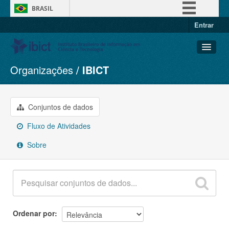
BRASIL
Entrar
Simplifique!
Comunica BR
Participe
Organizações
IBICT
Conjuntos de dados
Acesso à informação
Organizações
Legislação
Grupos
Conjuntos de dados
Canais
Sobre
Fluxo de Atividades
Sobre
Ordenar por