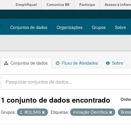
Simplifique!
Comunica BR
Participe
Acesso à infor
Conjuntos de dados
Organizações
Grupos
Sobre
Conjuntos de dados
Fluxo de Atividades
Sobre
1 conjunto de dados encontrado
Orde
Grupos:
2. BOLSAS
Etiquetas:
Iniciação Científica
Bolsi