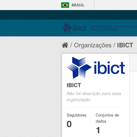
BRASIL
Organizações
IBICT
IBICT
Não há descrição para essa
organização
Seguidores
Conjuntos de
0
dados
1