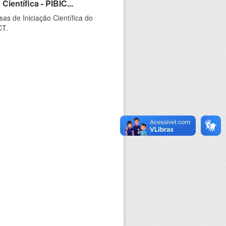
ientífica - PIBIC...
as de Iniciação Científica do
CT.