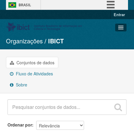
BRASIL
Entrar
Simplifique!
Comunica BR
Participe
Organizações
IBICT
Conjuntos de dados
Acesso à informação
Organizações
Legislação
Grupos
Conjuntos de dados
Canais
Sobre
Fluxo de Atividades
Sobre
Ordenar por