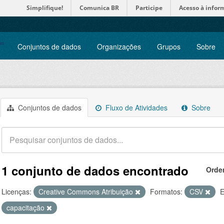
Simplifique!
Comunica BR
Participe
Acesso à infor
Conjuntos de dados
Organizações
Grupos
Sobre
Conjuntos de dados
Fluxo de Atividades
Sobre
1 conjunto de dados encontrado
Orde
Licenças:
Creative Commons Atribuição
Formatos:
CSV
E
capacitação