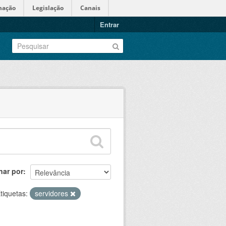
mação
Legislação
Canais
Entrar
nar por
tiquetas:
servidores