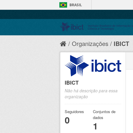
BRASIL
Organizações
IBICT
IBICT
Não há descrição para essa
organização
Seguidores
Conjuntos de
0
dados
1