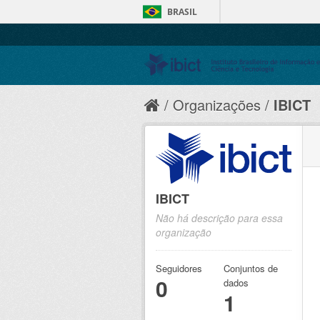
BRASIL
Organizações
IBICT
IBICT
Não há descrição para essa
organização
Seguidores
Conjuntos de
0
dados
1