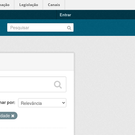
mação
Legislação
Canais
Entrar
nar por
ridade