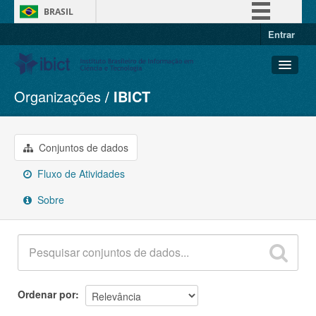
BRASIL
Entrar
Simplifique!
Comunica BR
Participe
Organizações
IBICT
Conjuntos de dados
Acesso à informação
Organizações
Legislação
Grupos
Conjuntos de dados
Canais
Sobre
Fluxo de Atividades
Sobre
Ordenar por