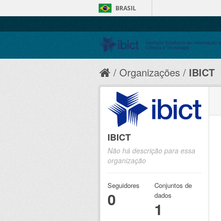
BRASIL
Organizações
IBICT
IBICT
Não há descrição para essa
organização
Seguidores
Conjuntos de
0
dados
1