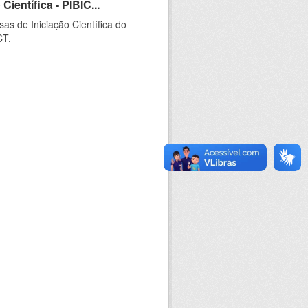
ientífica - PIBIC...
as de Iniciação Científica do
CT.