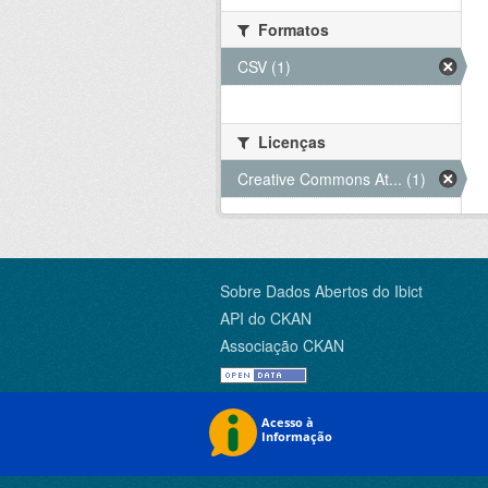
Formatos
CSV (1)
Licenças
Creative Commons At... (1)
Sobre Dados Abertos do Ibict
API do CKAN
Associação CKAN