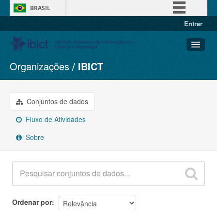
BRASIL
Entrar
Simplifique!
Comunica BR
Participe
Organizações
IBICT
Conjuntos de dados
Acesso à informação
Organizações
Legislação
Grupos
Conjuntos de dados
Canais
Sobre
Fluxo de Atividades
Sobre
Ordenar por