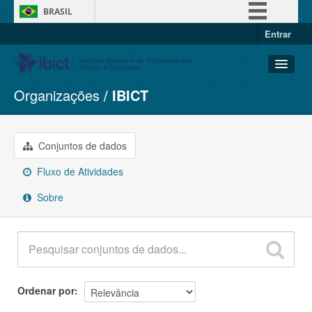
BRASIL
Entrar
Simplifique!
Comunica BR
Participe
Organizações
IBICT
Conjuntos de dados
Acesso à informação
Organizações
Legislação
Grupos
Conjuntos de dados
Canais
Sobre
Fluxo de Atividades
Sobre
Ordenar por