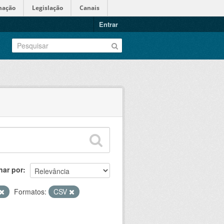
mação
Legislação
Canais
Entrar
nar por
Formatos:
CSV