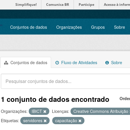
Simplifique!
Comunica BR
Participe
Acesso à infor
Conjuntos de dados
Organizações
Grupos
Sobre
Conjuntos de dados
Fluxo de Atividades
Sobre
1 conjunto de dados encontrado
Orde
Organizações:
IBICT
Licenças:
Creative Commons Atribuição
Etiquetas:
servidores
capacitação