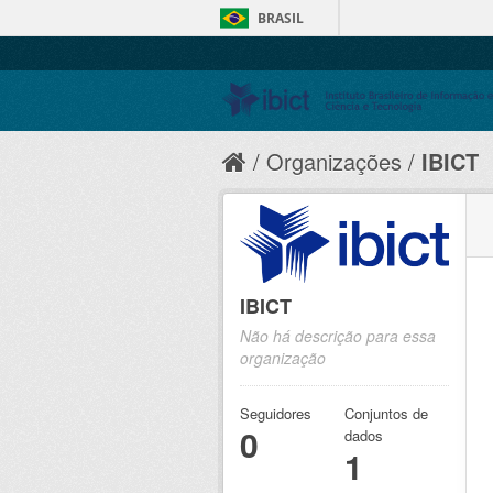
BRASIL
Organizações
IBICT
IBICT
Não há descrição para essa
organização
Seguidores
Conjuntos de
0
dados
1