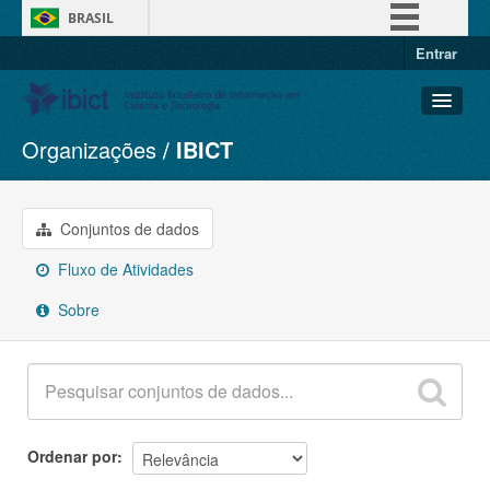
BRASIL
Entrar
Simplifique!
Comunica BR
Participe
Organizações
IBICT
Conjuntos de dados
Acesso à informação
Organizações
Legislação
Grupos
Conjuntos de dados
Canais
Sobre
Fluxo de Atividades
Sobre
Ordenar por