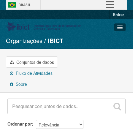
BRASIL
Entrar
Simplifique!
Comunica BR
Participe
Organizações
IBICT
Conjuntos de dados
Acesso à informação
Organizações
Legislação
Grupos
Conjuntos de dados
Canais
Sobre
Fluxo de Atividades
Sobre
Ordenar por