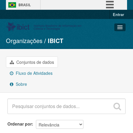
BRASIL
Entrar
Simplifique!
Comunica BR
Participe
Organizações
IBICT
Conjuntos de dados
Acesso à informação
Organizações
Legislação
Grupos
Conjuntos de dados
Canais
Sobre
Fluxo de Atividades
Sobre
Ordenar por