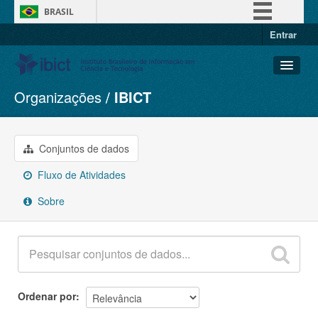
BRASIL
Entrar
Simplifique!
Comunica BR
Participe
Organizações
IBICT
Conjuntos de dados
Acesso à informação
Organizações
Legislação
Grupos
Conjuntos de dados
Canais
Sobre
Fluxo de Atividades
Sobre
Ordenar por