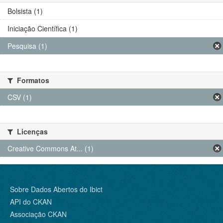
Bolsista (1)
Iniciação Científica (1)
Pesquisa (1)
Formatos
CSV (1)
Licenças
Creative Commons At... (1)
Sobre Dados Abertos do Ibict
API do CKAN
Associação CKAN