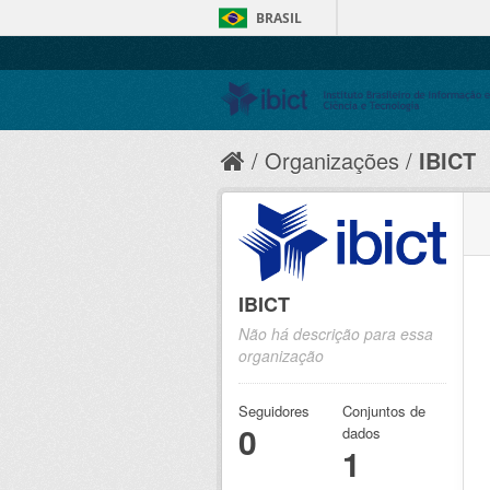
BRASIL
Organizações
IBICT
IBICT
Não há descrição para essa
organização
Seguidores
Conjuntos de
0
dados
1