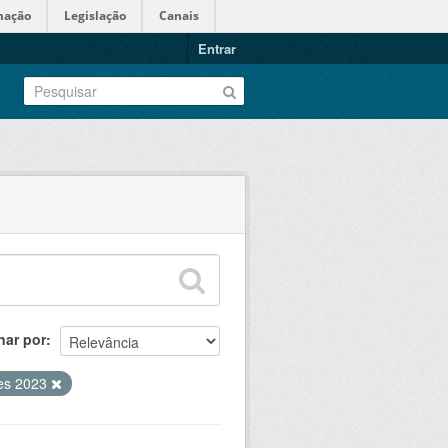
mação
Legislação
Canais
Entrar
nar por
ões 2023