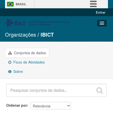
BRASIL
Entrar
Simplifique!
Comunica BR
Participe
Organizações
IBICT
Conjuntos de dados
Acesso à informação
Organizações
Legislação
Grupos
Conjuntos de dados
Canais
Sobre
Fluxo de Atividades
Sobre
Ordenar por