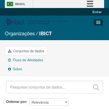
BRASIL
Entrar
Simplifique!
Comunica BR
Participe
Organizações
IBICT
Conjuntos de dados
Acesso à informação
Organizações
Legislação
Grupos
Conjuntos de dados
Canais
Sobre
Fluxo de Atividades
Sobre
Ordenar por