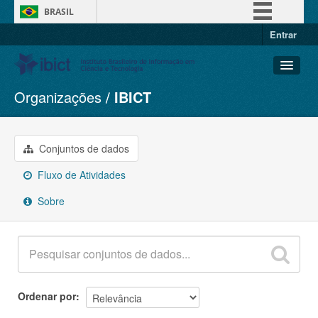
BRASIL
Entrar
Simplifique!
Comunica BR
Participe
Organizações
IBICT
Conjuntos de dados
Acesso à informação
Organizações
Legislação
Grupos
Conjuntos de dados
Canais
Sobre
Fluxo de Atividades
Sobre
Ordenar por