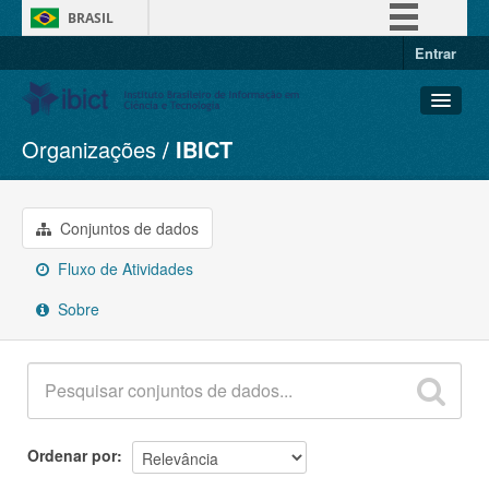
BRASIL
Entrar
Simplifique!
Comunica BR
Participe
Organizações
IBICT
Conjuntos de dados
Acesso à informação
Organizações
Legislação
Grupos
Conjuntos de dados
Canais
Sobre
Fluxo de Atividades
Sobre
Ordenar por